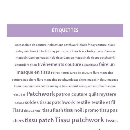
ÉTIQUETTES
Accessoires de couture
Animations patchwork
black friday couture
black
friday patchwork
black friday patrons couture
black friday tissus
Camion
magasin
Camion magasin de tissu
Camion magasin de tissus patchwork
Evénements couture
faire un
couturière tissu
Expositions
masque en tissu
Foires
Fournitures de couture
livre magazine
couture pas chers
livre magazine patchwork pas chers
magasin tissu
masque
tissu
masque tissu coloré
masque tissu enfant
masque tissu jolie
masque
Patchwork
patron couture
quilt mystere
tissu été
soldes tissus patchwork
Textile
Textile et fil
Salons
Tissu
tissu flash
tissu noël promo
tissu pas
tissu 1er mai
Tissu patchwork
tissu patch
chers
Tissus