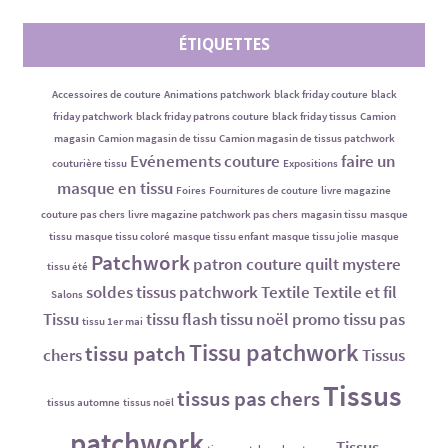
ÉTIQUETTES
Accessoires de couture
Animations patchwork
black friday couture
black
friday patchwork
black friday patrons couture
black friday tissus
Camion
magasin
Camion magasin de tissu
Camion magasin de tissus patchwork
Evénements couture
faire un
couturière tissu
Expositions
masque en tissu
Foires
Fournitures de couture
livre magazine
couture pas chers
livre magazine patchwork pas chers
magasin tissu
masque
tissu
masque tissu coloré
masque tissu enfant
masque tissu jolie
masque
Patchwork
patron couture
quilt mystere
tissu été
soldes tissus patchwork
Textile
Textile et fil
Salons
Tissu
tissu flash
tissu noël promo
tissu pas
tissu 1er mai
Tissu patchwork
tissu patch
chers
Tissus
Tissus
tissus pas chers
tissus automne
tissus noël
patchwork
Tissus