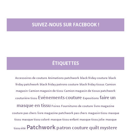
SUIVEZ-NOUS SUR FACEBOOK !
ÉTIQUETTES
Accessoires de couture
Animations patchwork
black friday couture
black
friday patchwork
black friday patrons couture
black friday tissus
Camion
magasin
Camion magasin de tissu
Camion magasin de tissus patchwork
Evénements couture
faire un
couturière tissu
Expositions
masque en tissu
Foires
Fournitures de couture
livre magazine
couture pas chers
livre magazine patchwork pas chers
magasin tissu
masque
tissu
masque tissu coloré
masque tissu enfant
masque tissu jolie
masque
Patchwork
patron couture
quilt mystere
tissu été