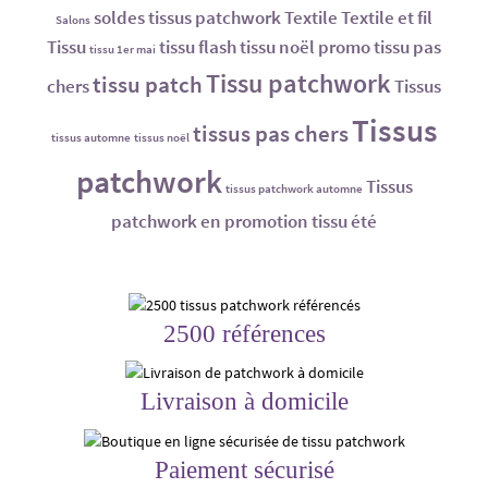
soldes tissus patchwork
Textile
Textile et fil
Salons
Tissu
tissu flash
tissu noël promo
tissu pas
tissu 1er mai
Tissu patchwork
tissu patch
chers
Tissus
Tissus
tissus pas chers
tissus automne
tissus noël
patchwork
Tissus
tissus patchwork automne
patchwork en promotion
tissu été
2500 références
Livraison à domicile
Paiement sécurisé