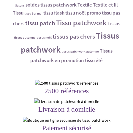
soldes tissus patchwork
Textile
Textile et fil
Salons
Tissu
tissu flash
tissu noël promo
tissu pas
tissu 1er mai
Tissu patchwork
tissu patch
chers
Tissus
Tissus
tissus pas chers
tissus automne
tissus noël
patchwork
Tissus
tissus patchwork automne
patchwork en promotion
tissu été
2500 références
Livraison à domicile
Paiement sécurisé