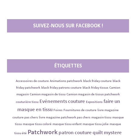
SUIVEZ-NOUS SUR FACEBOOK !
ÉTIQUETTES
Accessoires de couture
Animations patchwork
black friday couture
black
friday patchwork
black friday patrons couture
black friday tissus
Camion
magasin
Camion magasin de tissu
Camion magasin de tissus patchwork
Evénements couture
faire un
couturière tissu
Expositions
masque en tissu
Foires
Fournitures de couture
livre magazine
couture pas chers
livre magazine patchwork pas chers
magasin tissu
masque
tissu
masque tissu coloré
masque tissu enfant
masque tissu jolie
masque
Patchwork
patron couture
quilt mystere
tissu été