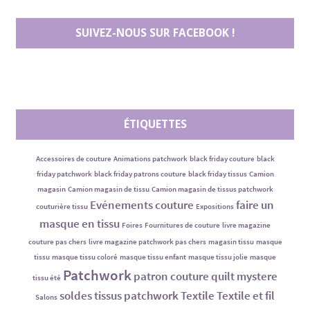
SUIVEZ-NOUS SUR FACEBOOK !
ÉTIQUETTES
Accessoires de couture
Animations patchwork
black friday couture
black
friday patchwork
black friday patrons couture
black friday tissus
Camion
magasin
Camion magasin de tissu
Camion magasin de tissus patchwork
Evénements couture
faire un
couturière tissu
Expositions
masque en tissu
Foires
Fournitures de couture
livre magazine
couture pas chers
livre magazine patchwork pas chers
magasin tissu
masque
tissu
masque tissu coloré
masque tissu enfant
masque tissu jolie
masque
Patchwork
patron couture
quilt mystere
tissu été
soldes tissus patchwork
Textile
Textile et fil
Salons