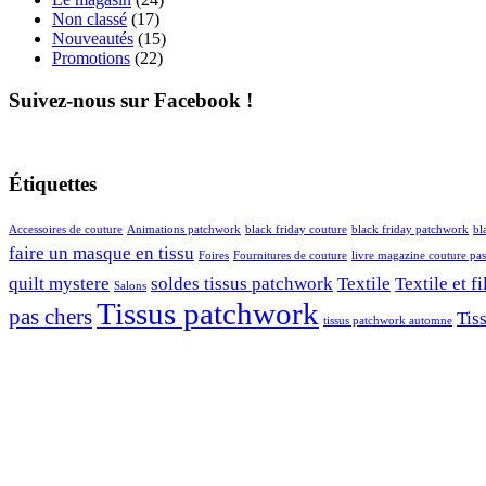
Non classé
(17)
Nouveautés
(15)
Promotions
(22)
Suivez-nous sur Facebook !
Étiquettes
Accessoires de couture
Animations patchwork
black friday couture
black friday patchwork
bl
faire un masque en tissu
Foires
Fournitures de couture
livre magazine couture pas
quilt mystere
soldes tissus patchwork
Textile
Textile et fi
Salons
Tissus patchwork
pas chers
Tis
tissus patchwork automne