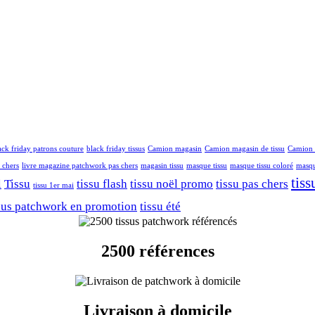
ack friday patrons couture
black friday tissus
Camion magasin
Camion magasin de tissu
Camion 
 chers
livre magazine patchwork pas chers
magasin tissu
masque tissu
masque tissu coloré
masqu
tiss
l
Tissu
tissu flash
tissu noël promo
tissu pas chers
tissu 1er mai
sus patchwork en promotion
tissu été
2500 références
Livraison à domicile