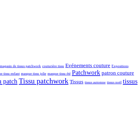
Evénements couture
magasin de tissus patchwork
couturière tissu
Expositions
Patchwork
patron couture
e tissu enfant
masque tissu jolie
masque tissu été
Tissu patchwork
u patch
tissus
Tissus
tissus automne
tissus noël