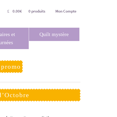
0.00
€
0 produits
Mon Compte
aires et
Quilt mystère
urnées
l promo
d’Octobre