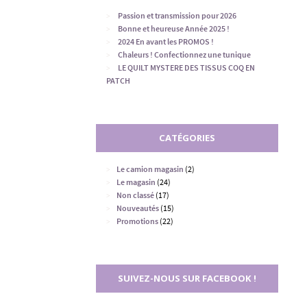
Passion et transmission pour 2026
Bonne et heureuse Année 2025 !
2024 En avant les PROMOS !
Chaleurs ! Confectionnez une tunique
LE QUILT MYSTERE DES TISSUS COQ EN
PATCH
CATÉGORIES
Le camion magasin
(2)
Le magasin
(24)
Non classé
(17)
Nouveautés
(15)
Promotions
(22)
SUIVEZ-NOUS SUR FACEBOOK !