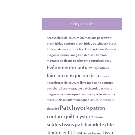
ÉTIQUETTES
Accessoires de couture
Animations patchwork
black friday couture
black friday patchwork
black
friday patrons couture
black friday tissus
Camion
magasin
Camion magasin de tissu
Camion
magasin de tissus patchwork
couturière tissu
Evénements couture
Expositions
faire un masque en tissu
Foires
Fournitures de couture
livre magazine couture
pas chers
livre magazine patchwork pas chers
magasin tissu
masque tissu
masque tissu coloré
masque tissu enfant
masque tissu jolie
masque
Patchwork
patron
tissu été
couture
quilt mystere
Salons
soldes tissus patchwork
Textile
Textile et fil
Tissu
tissu
tissu 1er mai