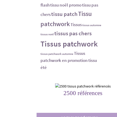
flash
tissu noël promo
tissu pas
Tissu
tissu patch
chers
patchwork
Tissus
tissus automne
tissus pas chers
tissus noël
Tissus patchwork
Tissus
tissus patchwork automne
patchwork en promotion
tissu
été
2500 références