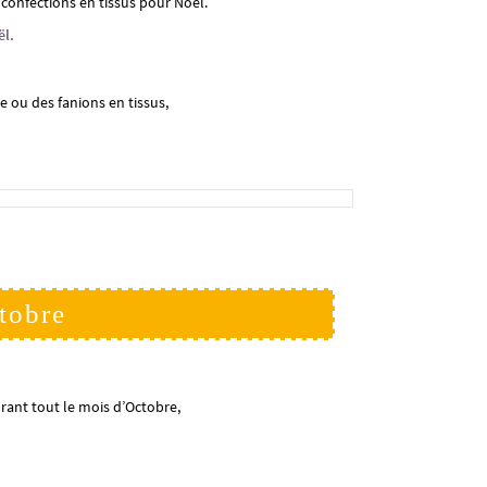
confections en tissus pour Noël.
ël.
e ou des fanions en tissus,
tobre
rant tout le mois d’Octobre,