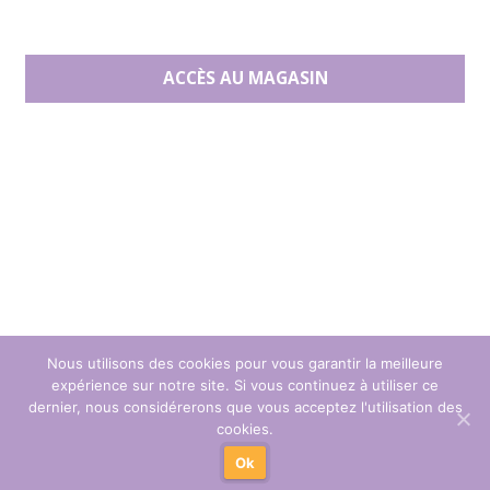
ACCÈS AU MAGASIN
Nous utilisons des cookies pour vous garantir la meilleure
expérience sur notre site. Si vous continuez à utiliser ce
dernier, nous considérerons que vous acceptez l'utilisation des
cookies.
© 2020 Coq en Patch, le spécialiste du patchwork. 2500 tissus
Ok
patchwork référencés.
- Tous droits réservés. |
Mentions légales