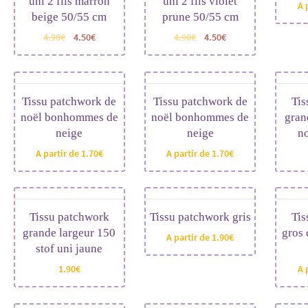
uni 2 fils marron
uni 2 fils violet
A 
beige 50/55 cm
prune 50/55 cm
4.90
€
4.50
€
4.90
€
4.50
€
Tissu patchwork de
Tissu patchwork de
Tis
noël bonhommes de
noël bonhommes de
gran
neige
neige
no
A partir de
1.70
€
A partir de
1.70
€
Tissu patchwork
Tissu patchwork gris
Tis
grande largeur 150
gros 
A partir de
1.90
€
stof uni jaune
1.90
€
A 