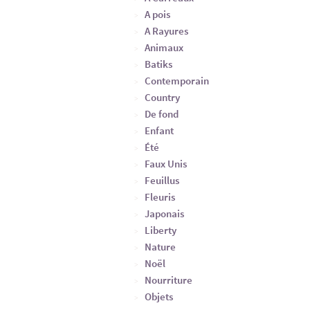
A pois
A Rayures
Animaux
Batiks
Contemporain
Country
De fond
Enfant
Été
Faux Unis
Feuillus
Fleuris
Japonais
Liberty
Nature
Noël
Nourriture
Objets