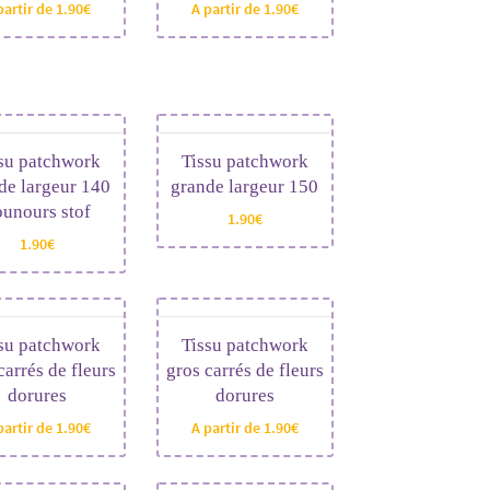
partir de
1.90
€
A partir de
1.90
€
su patchwork
Tissu patchwork
de largeur 140
grande largeur 150
unours stof
1.90
€
1.90
€
su patchwork
Tissu patchwork
carrés de fleurs
gros carrés de fleurs
dorures
dorures
partir de
1.90
€
A partir de
1.90
€