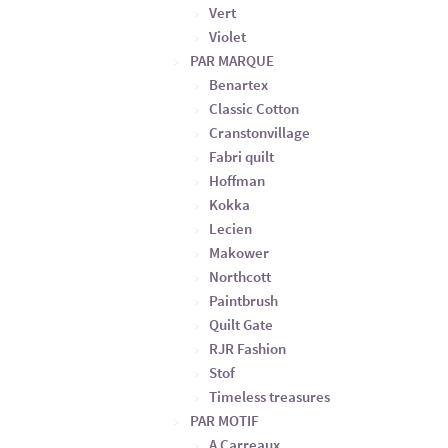
Vert
Violet
PAR MARQUE
Benartex
Classic Cotton
Cranstonvillage
Fabri quilt
Hoffman
Kokka
Lecien
Makower
Northcott
Paintbrush
Quilt Gate
RJR Fashion
Stof
Timeless treasures
PAR MOTIF
A Carreaux