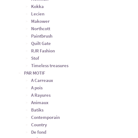
Kokka
Lecien
Makower
Northcott
Paintbrush
Quilt Gate
RJR Fashion
Stof
Timeless treasures
PAR MOTIF
A Carreaux
A pois
A Rayures
Animaux
Batiks
Contemporain
Country
De fond