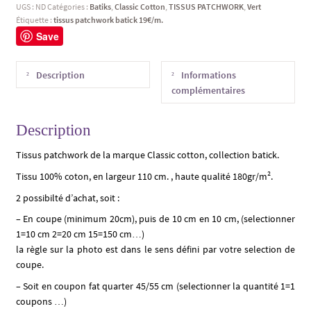
UGS :
ND
Catégories :
Batiks
,
Classic Cotton
,
TISSUS PATCHWORK
,
Vert
Étiquette :
tissus patchwork batick 19€/m.
Save
Description
Informations
complémentaires
Description
Tissus patchwork de la marque Classic cotton, collection batick.
Tissu 100% coton, en largeur 110 cm. , haute qualité 180gr/m².
2 possibilté d’achat, soit :
– En coupe (minimum 20cm), puis de 10 cm en 10 cm, (selectionner
1=10 cm 2=20 cm 15=150 cm…)
la règle sur la photo est dans le sens défini par votre selection de
coupe.
– Soit en coupon fat quarter 45/55 cm (selectionner la quantité 1=1
coupons …)