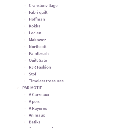
Cranstonvillage
Fabri quilt
Hoffman
Kokka
Lecien
Makower
Northcott
Paintbrush
Quilt Gate
RJR Fashion
Stof
Timeless treasures
PAR MOTIF
A Carreaux
A pois
A Rayures
Animaux
Batiks