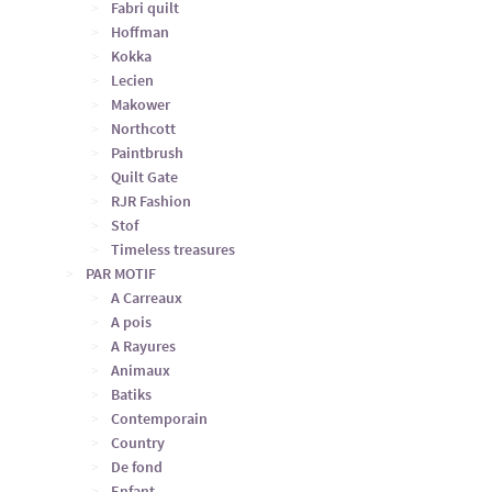
Fabri quilt
Hoffman
Kokka
Lecien
Makower
Northcott
Paintbrush
Quilt Gate
RJR Fashion
Stof
Timeless treasures
PAR MOTIF
A Carreaux
A pois
A Rayures
Animaux
Batiks
Contemporain
Country
De fond
Enfant