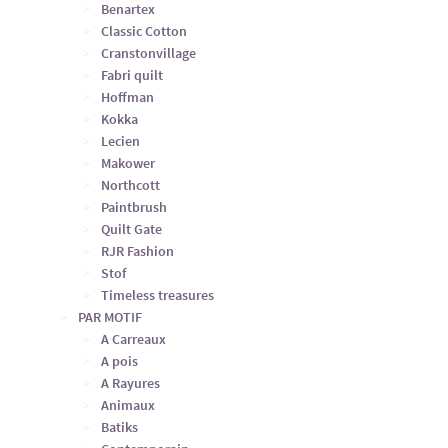
Benartex
Classic Cotton
Cranstonvillage
Fabri quilt
Hoffman
Kokka
Lecien
Makower
Northcott
Paintbrush
Quilt Gate
RJR Fashion
Stof
Timeless treasures
PAR MOTIF
A Carreaux
A pois
A Rayures
Animaux
Batiks