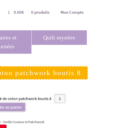
0.00
€
0 produits
Mon Compte
aires et
Quilt mystère
urnées
oton patchwork boutis 8
é de coton patchwork boutis 8
ter au panier
e :
Outils Couture et Patchwork