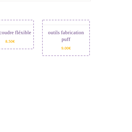
coudre fléxible
outils fabrication
puff
8.50
€
9.00
€