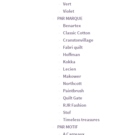
Vert
Violet
PAR MARQUE
Benartex
Classic Cotton
Cranstonvillage
Fabri quilt
Hoffman
Kokka
Lecien
Makower
Northcott
Paintbrush
Quilt Gate
RJR Fashion
Stof
Timeless treasures
PAR MOTIF
A Carreaux