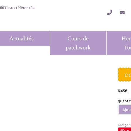
Actualités
Cours de
Hor
patchwork
To
c
6.45
€
quantit
Ajou
Catégori