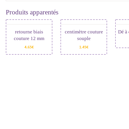
Produits apparentés
retourne biais
centimètre couture
Dé à 
couture 12 mm
souple
4.65
€
1.45
€