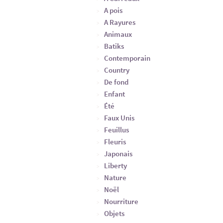
A pois
A Rayures
Animaux
Batiks
Contemporain
Country
De fond
Enfant
Été
Faux Unis
Feuillus
Fleuris
Japonais
Liberty
Nature
Noël
Nourriture
Objets