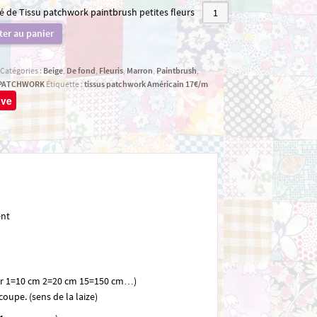
é de Tissu patchwork paintbrush petites fleurs
ter au panier
Catégories :
Beige
,
De fond
,
Fleuris
,
Marron
,
Paintbrush
,
 PATCHWORK
Étiquette :
tissus patchwork Américain 17€/m
ave
ent
ner 1=10 cm 2=20 cm 15=150 cm…)
coupe. (sens de la laize)