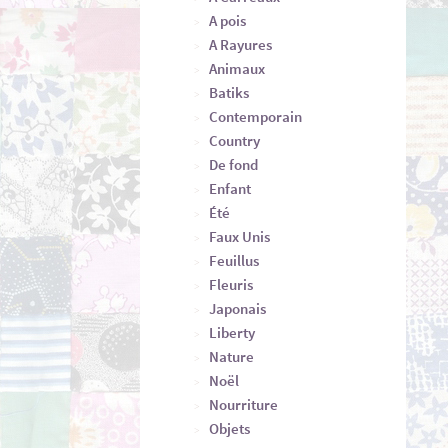
A pois
A Rayures
Animaux
Batiks
Contemporain
Country
De fond
Enfant
Été
Faux Unis
Feuillus
Fleuris
Japonais
Liberty
Nature
Noël
Nourriture
Objets