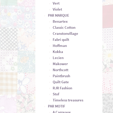
Vert
Violet
PAR MARQUE
Benartex
Classic Cotton
Cranstonvillage
Fabri quilt
Hoffman
Kokka
Lecien
Makower
Northcott
Paintbrush
Quilt Gate
RJR Fashion
Stof
Timeless treasures
PAR MOTIF
A Carreaux