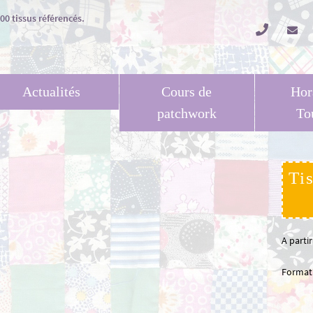
Actualités
Cours de
Hor
patchwork
To
Ti
A parti
Format