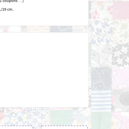
1=1 coupons …)
m./29 cm.