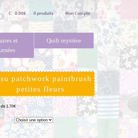
0.00
€
0 produits
Mon Compte
aires et
Quilt mystère
urnées
ssu patchwork paintbrush
petites fleurs
r de
1.70
€