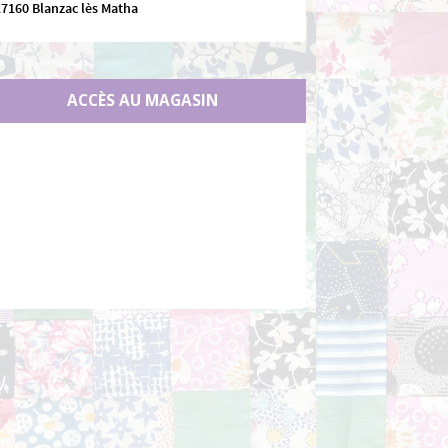
17160 Blanzac lès Matha
ACCÈS AU MAGASIN