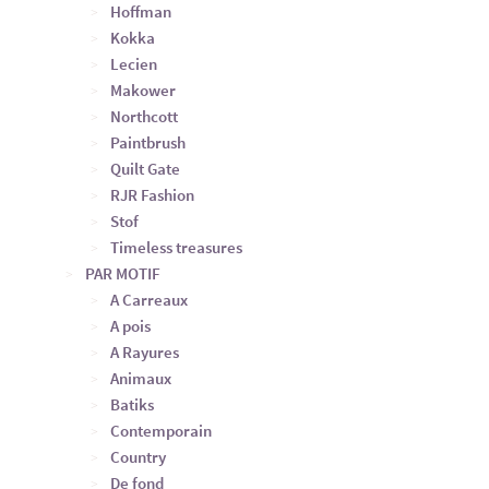
Hoffman
Kokka
Lecien
Makower
Northcott
Paintbrush
Quilt Gate
RJR Fashion
Stof
Timeless treasures
PAR MOTIF
A Carreaux
A pois
A Rayures
Animaux
Batiks
Contemporain
Country
De fond