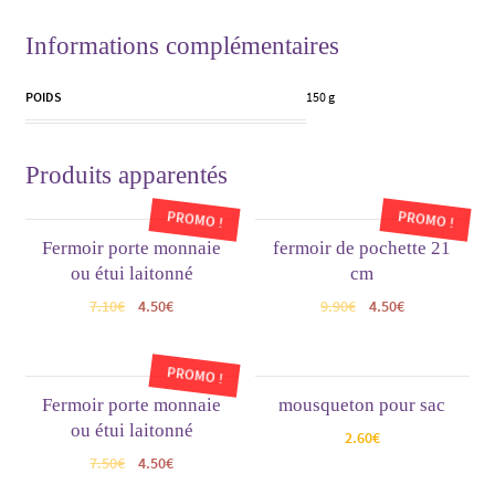
Informations complémentaires
POIDS
150 g
Produits apparentés
PROMO !
PROMO !
Fermoir porte monnaie
fermoir de pochette 21
ou étui laitonné
cm
7.10
€
4.50
€
9.90
€
4.50
€
PROMO !
Fermoir porte monnaie
mousqueton pour sac
ou étui laitonné
2.60
€
7.50
€
4.50
€