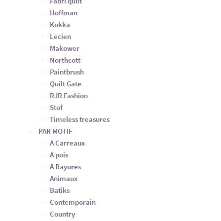
Fabri quilt
Hoffman
Kokka
Lecien
Makower
Northcott
Paintbrush
Quilt Gate
RJR Fashion
Stof
Timeless treasures
PAR MOTIF
A Carreaux
A pois
A Rayures
Animaux
Batiks
Contemporain
Country