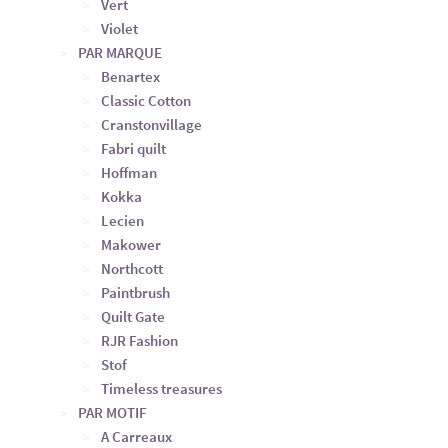
Vert
Violet
PAR MARQUE
Benartex
Classic Cotton
Cranstonvillage
Fabri quilt
Hoffman
Kokka
Lecien
Makower
Northcott
Paintbrush
Quilt Gate
RJR Fashion
Stof
Timeless treasures
PAR MOTIF
A Carreaux