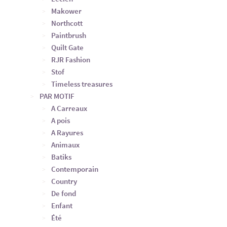
Makower
Northcott
Paintbrush
Quilt Gate
RJR Fashion
Stof
Timeless treasures
PAR MOTIF
A Carreaux
A pois
A Rayures
Animaux
Batiks
Contemporain
Country
De fond
Enfant
Été