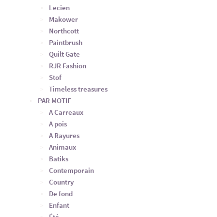
Lecien
Makower
Northcott
Paintbrush
Quilt Gate
RJR Fashion
Stof
Timeless treasures
PAR MOTIF
A Carreaux
A pois
A Rayures
Animaux
Batiks
Contemporain
Country
De fond
Enfant
Été