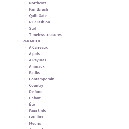
Northcott
Paintbrush
Quilt Gate
RJR Fashion
Stof
Timeless treasures
PAR MOTIF
A Carreaux
A pois
A Rayures
Animaux
Batiks
Contemporain
Country
De fond
Enfant
Été
Faux Unis
Feuillus
Fleuris